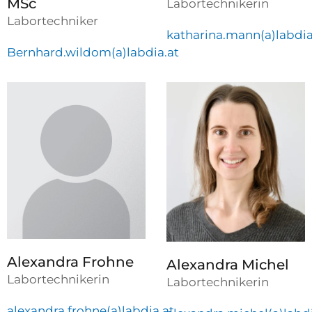
MSc
Labortechnikerin
Labortechniker
katharina.mann(a)labdia
Bernhard.wildom(a)labdia.at
Alexandra Frohne
Alexandra Michel
Labortechnikerin
Labortechnikerin
alexandra.frohne(a)labdia.at